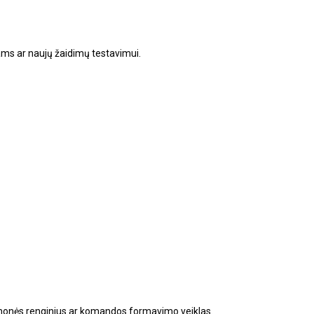
yrams ar naujų žaidimų testavimui.
 įmonės renginius ar komandos formavimo veiklas.