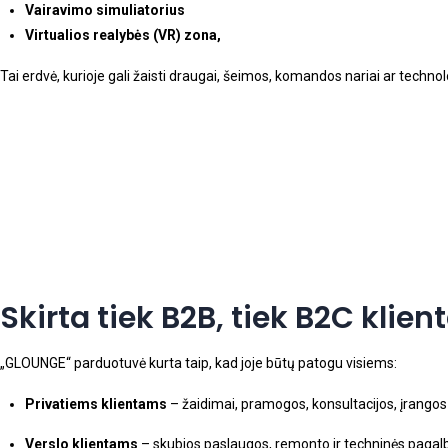
Vairavimo simuliatorius
Virtualios realybės (VR) zona,
Tai erdvė, kurioje gali žaisti draugai, šeimos, komandos nariai ar techno
Skirta tiek B2B, tiek B2C klie
„GLOUNGE“ parduotuvė kurta taip, kad joje būtų patogu visiems:
Privatiems klientams
– žaidimai, pramogos, konsultacijos, įrangos
Verslo klientams
– skubios paslaugos, remonto ir techninės pagalb