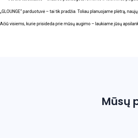
„GLOUNGE“ parduotuvė – tai tik pradžia. Toliau planuojame plėtrą, nauj
Ačiū visiems, kurie prisideda prie mūsų augimo – laukiame jūsų apsilanka
Mūsų p