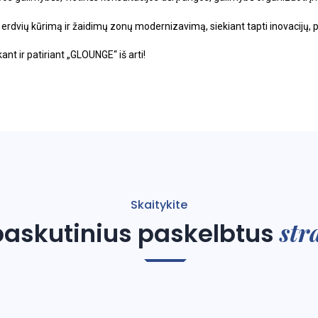
ų erdvių kūrimą ir žaidimų zonų modernizavimą, siekiant tapti inovacij
nt ir patiriant „GLOUNGE“ iš arti!
Skaitykite
str
askutinius paskelbtus