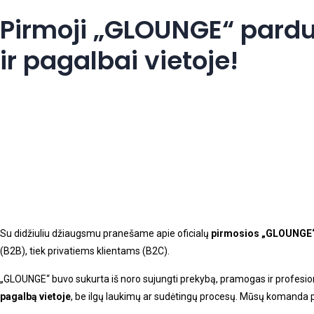
Pirmoji „GLOUNGE“ pard
ir pagalbai vietoje!​
Su didžiuliu džiaugsmu pranešame apie oficialų
pirmosios „GLOUNGE“
(B2B), tiek privatiems klientams (B2C).
„GLOUNGE“ buvo sukurta iš noro sujungti prekybą, pramogas ir profesional
pagalbą vietoje
, be ilgų laukimų ar sudėtingų procesų. Mūsų komanda pa