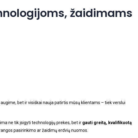
chnologijoms, žaidimams
ugime, bet ir visiškai nauja patirtis mūsų klientams – tiek verslui
a ne tik įsigyti technologijų prekes, bet ir
gauti greitą, kvalifikuotą
 įrangos pasirinkimo ar žaidimų erdvių nuomos.