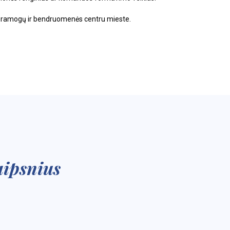
ų, pramogų ir bendruomenės centru mieste.
aipsnius