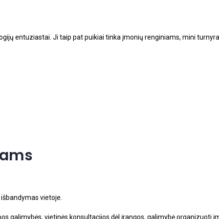
logijų entuziastai. Ji taip pat puikiai tinka įmonių renginiams, mini turn
ntams
 išbandymas vietoje.
os galimybės, vietinės konsultacijos dėl įrangos, galimybė organizuoti