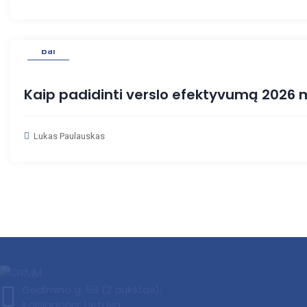
01
Bal
Kaip padidinti verslo efektyvumą 2026
Lukas Paulauskas
Gedimino g. 59 (2 aukštas),
Kaišiadorys, Lietuva