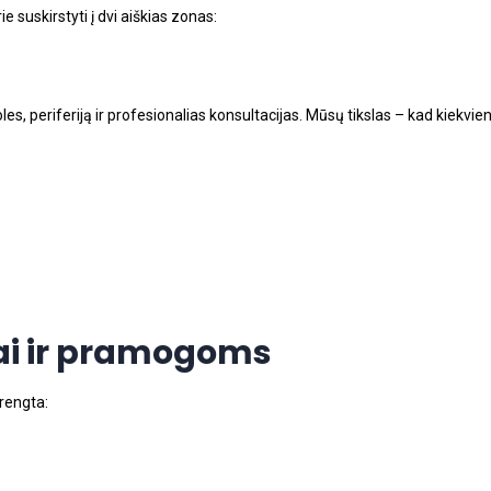
rie suskirstyti į dvi aiškias zonas:
soles, periferiją ir profesionalias konsultacijas. Mūsų tikslas – kad kiek
iai ir pramogoms
įrengta: