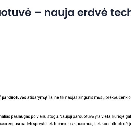
uotuvė – nauja erdvė te
 parduotuvės
atidarymą! Tai ne tik naujas žingsnis mūsų prekės ženklo a
ias paslaugas po vienu stogu. Naujoji parduotuvė yra vieta, kurioje galim
sirengusi padėti spręsti tiek techninius klausimus, tiek konsultuoti dėl