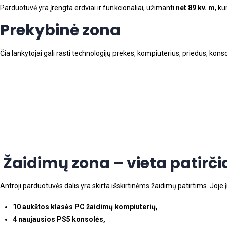
Parduotuvė yra įrengta erdviai ir funkcionaliai, užimanti
net 89 kv. m
, ku
Prekybinė zona
Čia lankytojai gali rasti technologijų prekes, kompiuterius, priedus, kon
Žaidimų zona – vieta patirč
Antroji parduotuvės dalis yra skirta išskirtinėms žaidimų patirtims. Joje 
10 aukštos klasės PC žaidimų kompiuterių,
4 naujausios PS5 konsolės,