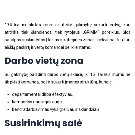
174 kv. m plotas
mums suteikė galimybę sukurti erdvę, kuri
atitinka tiek šiandienos, tiek rytojaus „GRIMM“ poreikius. Šios
patalpos suskirstytos į kelias strategines zonas, kiekviena iš jų turi
aiškią paskirtį ir vertę komandai bei klientams.
Darbo vietų zona
Su galimybę padidinti darbo vietų skaičių iki 15. Tai leis mums ne
tik plėsti komandą, bet ir sukurti įmonės struktūrą, kurioje:
departamentai dirba efektyviau,
komandos nariai gali augti,
bendradarbiavimas vyks greičiau ir sklandžiau.
Susirinkimų salė