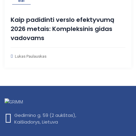
Bal
Kaip padidinti verslo efektyvumą
2026 metais: Kompleksinis gidas
vadovams
Lukas Paulauskas
Gedimino g. 59 (2 aukštas),
Kaišiadorys, Lietuva