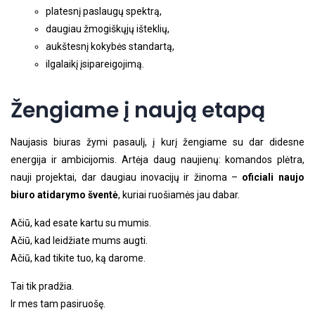
platesnį paslaugų spektrą,
daugiau žmogiškųjų išteklių,
aukštesnį kokybės standartą,
ilgalaikį įsipareigojimą.
Žengiame į naują etapą
Naujasis biuras žymi pasaulį, į kurį žengiame su dar didesne
energija ir ambicijomis. Artėja daug naujienų: komandos plėtra,
nauji projektai, dar daugiau inovacijų ir žinoma –
oficiali naujo
biuro atidarymo šventė
, kuriai ruošiamės jau dabar.
Ačiū, kad esate kartu su mumis.
Ačiū, kad leidžiate mums augti.
Ačiū, kad tikite tuo, ką darome.
Tai tik pradžia.
Ir mes tam pasiruošę.