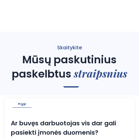
Skaitykite
Mūsų paskutinius
straipsnius
paskelbtus
04
Rgp
Ar buvęs darbuotojas vis dar gali
pasiekti įmonės duomenis?