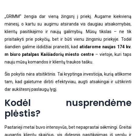
„GRIMM“ žengia dar vieną žingsnį į priekį. Augame kiekvieną
mėnesį, o kartu su augimu atsiranda vis daugiau atsakomybės,
klientų pasitikėjimo ir naujų galimybių. Mūsų tikslas – ne tik
prisitaikyti prie pokyčių, bet ir būti vienu žingsniu priekyje. Todėl
šiandien galime išdidžiai pranešti, kad
atidarome naujas 174 kv.
m biuro patalpas Kaišiadorių miesto centre
– vietoje, kuri taps
nauju mūsų komandos ir klientų traukos tašku.
Šis pokytis nėra atsitiktinis. Tai kryptinga investicija, kurią atlikome
tam, kad galėtume dirbti efektyviau, augti atsakingai ir užtikrinti
dar aukštesnį paslaugų lygį.
Kodėl nusprendėme
plėstis?
Pastarieji metai buvo intensyvūs, bet nepaprastai sėkmingi. Greitai
augantis klientų skaičius, vis didesnis pasitikėjimas iš verslų ir