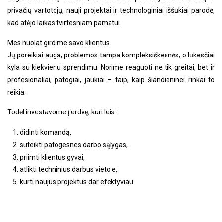
privačių vartotojų, nauji projektai ir technologiniai iššūkiai parodė,
kad atėjo laikas tvirtesniam pamatui.
Mes nuolat girdime savo klientus.
Jų poreikiai auga, problemos tampa kompleksiškesnės, o lūkesčiai
kyla su kiekvienu sprendimu. Norime reaguoti ne tik greitai, bet ir
profesionaliai, patogiai, jaukiai – taip, kaip šiandieninei rinkai to
reikia.
Todėl investavome į erdvę, kuri leis:
didinti komandą,
suteikti patogesnes darbo sąlygas,
priimti klientus gyvai,
atlikti techninius darbus vietoje,
kurti naujus projektus dar efektyviau.