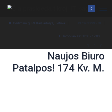
Gedimino g. 59, Kaišiadorys, Lietuva
+370 630 99 970
Darbo laikas: 08:00 - 17:00
Naujos Biuro
Patalpos! 174 Kv. M.