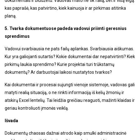
dokumentais ir biudžetu. Vadovas mato ne tik failą, bet ir visą eigą:
kas paprašė, kas patvirtino, kiek kainuoja ir ar pirkimas atitinka
planą.
5. Tvarka dokumentuose padeda vadovui priimti geresnius
sprendimus
Vadovui svarbiausia ne pats failų aplankas. Svarbiausia aiškumas.
Kur yra galiojanti sutartis? Kokie dokumentai dar nepatvirtinti? Kiek
pirkimų laukia sprendimo? Kurie projektai turi trūkstamų
dokumentų? Ar darbuotojai laikosi nustatytos tvarkos?
Kai dokumentai ir procesai sujungti vienoje sistemoje, vadovas gali
matyti realią situaciją, o ne rinkti informaciją iš kelių žmonių ir
atskirų Excel lentelių. Tai leidžia greičiau reaguoti, mažinti klaidas ir
geriau kontroliuoti įmonės veiklą.
Išvada
Dokumentų chaosas dažnai atrodo kaip smulki administracinė