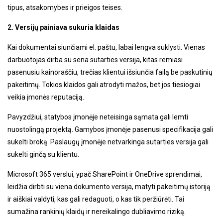
tipus, atsakomybes ir prieigos teises.
2. Versijų painiava sukuria klaidas
Kai dokumentai siunčiami el. paštu, labai lengva suklysti. Vienas
darbuotojas dirba su sena sutarties versija, kitas remiasi
pasenusiu kainoraščiu, trečias klientui išsiunčia failą be paskutinių
pakeitimų. Tokios klaidos gali atrodyti mažos, bet jos tiesiogiai
veikia įmonės reputaciją.
Pavyzdžiui, statybos įmonėje neteisinga sąmata gali lemti
nuostolingą projektą. Gamybos įmonėje pasenusi specifikacija gali
sukelti broką. Paslaugų įmonėje netvarkinga sutarties versija gali
sukelti ginčą su klientu.
Microsoft 365 verslui, ypač SharePoint ir OneDrive sprendimai,
leidžia dirbti su viena dokumento versija, matyti pakeitimų istoriją
ir aiškiai valdyti, kas gali redaguoti, o kas tik peržiūrėti. Tai
sumažina rankinių klaidų ir nereikalingo dubliavimo riziką.