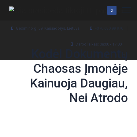
Gedimino g. 59, Kaišiadorys, Lietuva
+370 630 99 970
Darbo laikas: 08:00 - 17:00
Kodėl Dokumentų
Chaosas Įmonėje
Kainuoja Daugiau,
Nei Atrodo