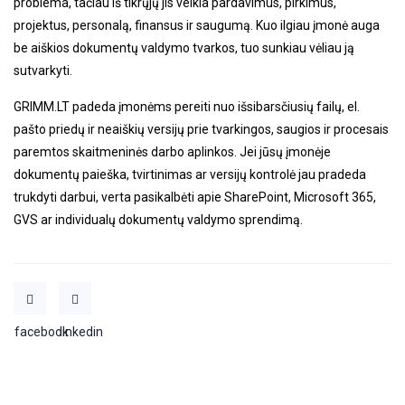
problema, tačiau iš tikrųjų jis veikia pardavimus, pirkimus,
projektus, personalą, finansus ir saugumą. Kuo ilgiau įmonė auga
be aiškios dokumentų valdymo tvarkos, tuo sunkiau vėliau ją
sutvarkyti.
GRIMM.LT padeda įmonėms pereiti nuo išsibarsčiusių failų, el.
pašto priedų ir neaiškių versijų prie tvarkingos, saugios ir procesais
paremtos skaitmeninės darbo aplinkos. Jei jūsų įmonėje
dokumentų paieška, tvirtinimas ar versijų kontrolė jau pradeda
trukdyti darbui, verta pasikalbėti apie SharePoint, Microsoft 365,
GVS ar individualų dokumentų valdymo sprendimą.
facebook
linkedin