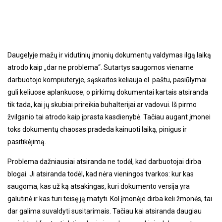
Daugelyje mažų ir vidutinių įmonių dokumentų valdymas ilgą laiką
atrodo kaip „dar ne problema“. Sutartys saugomos viename
darbuotojo kompiuteryje, sąskaitos keliauja el. paštu, pasiūlymai
guli keliuose aplankuose, o pirkimų dokumentai kartais atsiranda
tik tada, kai jų skubiai prireikia buhalterijai ar vadovui. Iš pirmo
žvilgsnio tai atrodo kaip įprasta kasdienybė. Tačiau augant įmonei
toks dokumentų chaosas pradeda kainuoti laiką, pinigus ir
pasitikėjimą.
Problema dažniausiai atsiranda ne todėl, kad darbuotojai dirba
blogai. Ji atsiranda todėl, kad nėra vieningos tvarkos: kur kas
saugoma, kas už ką atsakingas, kuri dokumento versija yra
galutinė ir kas turi teisę ją matyti. Kol įmonėje dirba keli žmonės, tai
dar galima suvaldyti susitarimais. Tačiau kai atsiranda daugiau