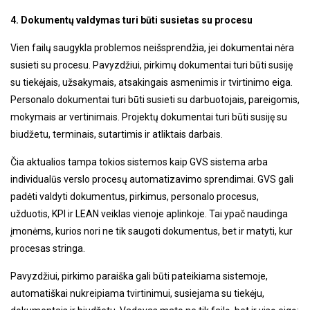
4. Dokumentų valdymas turi būti susietas su procesu
Vien failų saugykla problemos neišsprendžia, jei dokumentai nėra
susieti su procesu. Pavyzdžiui, pirkimų dokumentai turi būti susiję
su tiekėjais, užsakymais, atsakingais asmenimis ir tvirtinimo eiga.
Personalo dokumentai turi būti susieti su darbuotojais, pareigomis,
mokymais ar vertinimais. Projektų dokumentai turi būti susiję su
biudžetu, terminais, sutartimis ir atliktais darbais.
Čia aktualios tampa tokios sistemos kaip GVS sistema arba
individualūs verslo procesų automatizavimo sprendimai. GVS gali
padėti valdyti dokumentus, pirkimus, personalo procesus,
užduotis, KPI ir LEAN veiklas vienoje aplinkoje. Tai ypač naudinga
įmonėms, kurios nori ne tik saugoti dokumentus, bet ir matyti, kur
procesas stringa.
Pavyzdžiui, pirkimo paraiška gali būti pateikiama sistemoje,
automatiškai nukreipiama tvirtinimui, susiejama su tiekėju,