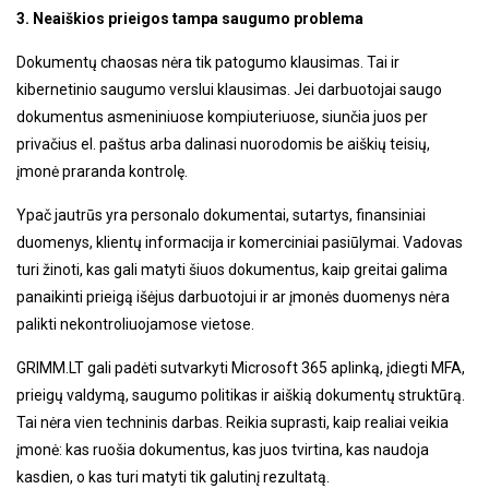
3. Neaiškios prieigos tampa saugumo problema
Dokumentų chaosas nėra tik patogumo klausimas. Tai ir
kibernetinio saugumo verslui klausimas. Jei darbuotojai saugo
dokumentus asmeniniuose kompiuteriuose, siunčia juos per
privačius el. paštus arba dalinasi nuorodomis be aiškių teisių,
įmonė praranda kontrolę.
Ypač jautrūs yra personalo dokumentai, sutartys, finansiniai
duomenys, klientų informacija ir komerciniai pasiūlymai. Vadovas
turi žinoti, kas gali matyti šiuos dokumentus, kaip greitai galima
panaikinti prieigą išėjus darbuotojui ir ar įmonės duomenys nėra
palikti nekontroliuojamose vietose.
GRIMM.LT gali padėti sutvarkyti Microsoft 365 aplinką, įdiegti MFA,
prieigų valdymą, saugumo politikas ir aiškią dokumentų struktūrą.
Tai nėra vien techninis darbas. Reikia suprasti, kaip realiai veikia
įmonė: kas ruošia dokumentus, kas juos tvirtina, kas naudoja
kasdien, o kas turi matyti tik galutinį rezultatą.