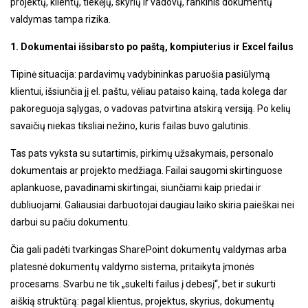
projektų, klientų, tiekėjų, skyrių ir vadovų, rankinis dokumentų
valdymas tampa rizika.
1. Dokumentai išsibarsto po paštą, kompiuterius ir Excel failus
Tipinė situacija: pardavimų vadybininkas paruošia pasiūlymą
klientui, išsiunčia jį el. paštu, vėliau pataiso kainą, tada kolega dar
pakoreguoja sąlygas, o vadovas patvirtina atskirą versiją. Po kelių
savaičių niekas tiksliai nežino, kuris failas buvo galutinis.
Tas pats vyksta su sutartimis, pirkimų užsakymais, personalo
dokumentais ar projekto medžiaga. Failai saugomi skirtinguose
aplankuose, pavadinami skirtingai, siunčiami kaip priedai ir
dubliuojami. Galiausiai darbuotojai daugiau laiko skiria paieškai nei
darbui su pačiu dokumentu.
Čia gali padėti tvarkingas SharePoint dokumentų valdymas arba
platesnė dokumentų valdymo sistema, pritaikyta įmonės
procesams. Svarbu ne tik „sukelti failus į debesį“, bet ir sukurti
aiškią struktūrą: pagal klientus, projektus, skyrius, dokumentų