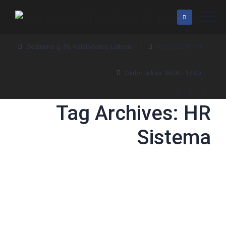
Gedimino g. 59, Kaišiadorys, Lietuva
+370 630 99 970
Darbo laikas: 08:00 - 17:00
Tag Archives:
HR
Sistema