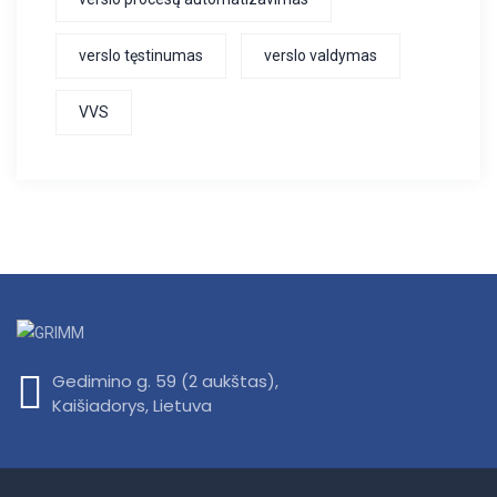
verslo tęstinumas
verslo valdymas
VVS
Gedimino g. 59 (2 aukštas),
Kaišiadorys, Lietuva