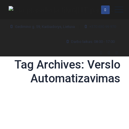
Gedimino g. 59, Kaišiadorys, Lietuva
+370 630 99 970
Darbo laikas: 08:00 - 17:00
Tag Archives:
Verslo
Automatizavimas