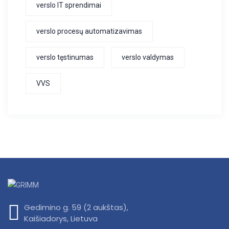
verslo IT sprendimai
verslo procesų automatizavimas
verslo tęstinumas
verslo valdymas
VVS
Gedimino g. 59 (2 aukštas),
Kaišiadorys, Lietuva