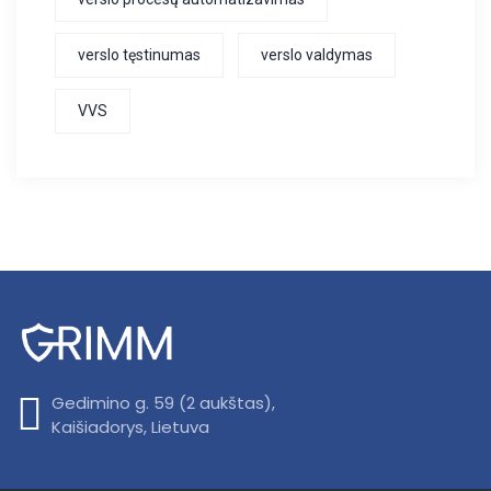
verslo tęstinumas
verslo valdymas
VVS
Gedimino g. 59 (2 aukštas),
Kaišiadorys, Lietuva