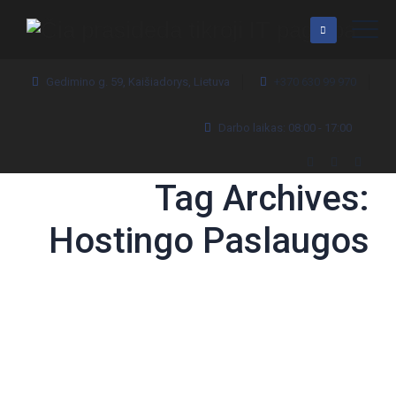
Gedimino g. 59, Kaišiadorys, Lietuva
+370 630 99 970
Darbo laikas: 08:00 - 17:00
Tag Archives:
Hostingo Paslaugos