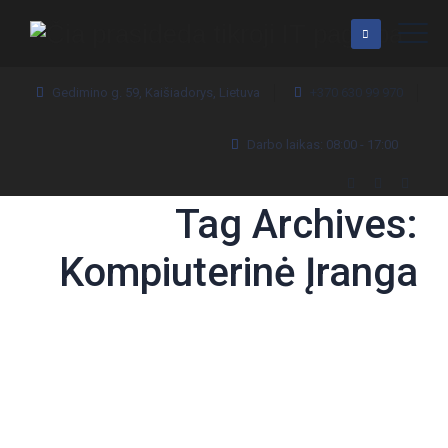
Gedimino g. 59, Kaišiadorys, Lietuva
+370 630 99 970
Darbo laikas: 08:00 - 17:00
Tag Archives:
Kompiuterinė Įranga