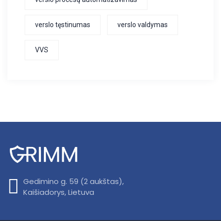
verslo tęstinumas
verslo valdymas
VVS
Gedimino g. 59 (2 aukštas),
Kaišiadorys, Lietuva