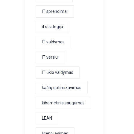
IT sprendimai
it strategija
IT valdymas
IT verslui
IT ūkio valdymas
kaštų optimizavimas
kibernetinis saugumas
LEAN
licencijavimas