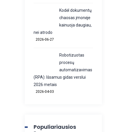
Kodėl dokumentų
chaosas įmonėje
kainuoja daugiau,
nei atrodo
2026-06-27
Robotizuotas
procesų
automatizavimas
(RPA): Išsamus gidas verslui
2026 metais
2026-04-03
Populiariausios