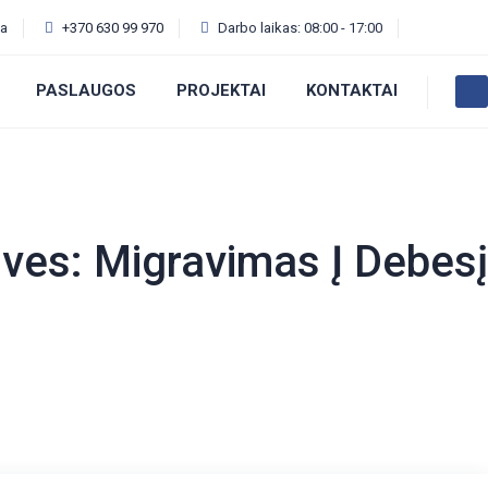
va
+370 630 99 970
Darbo laikas: 08:00 - 17:00
PASLAUGOS
PROJEKTAI
KONTAKTAI
ives:
Migravimas Į Debesį