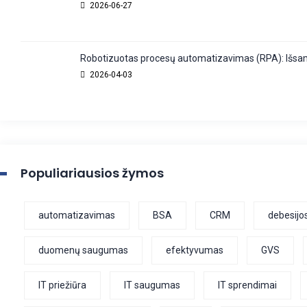
2026-06-27
Robotizuotas procesų automatizavimas (RPA): Išsam
2026-04-03
Populiariausios žymos
automatizavimas
BSA
CRM
debesijo
duomenų saugumas
efektyvumas
GVS
IT priežiūra
IT saugumas
IT sprendimai