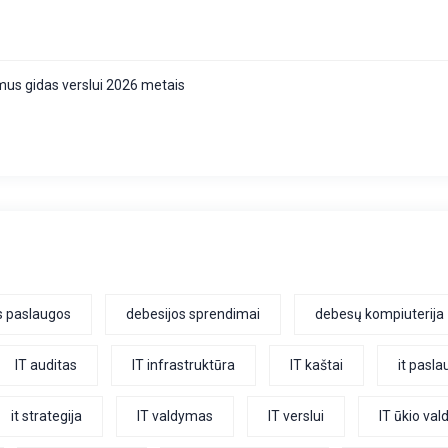
us gidas verslui 2026 metais
s paslaugos
debesijos sprendimai
debesų kompiuterija
IT auditas
IT infrastruktūra
IT kaštai
it pasl
it strategija
IT valdymas
IT verslui
IT ūkio va