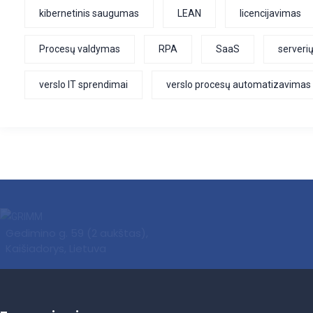
kibernetinis saugumas
LEAN
licencijavimas
Procesų valdymas
RPA
SaaS
serverių
verslo IT sprendimai
verslo procesų automatizavimas
Gedimino g. 59 (2 aukštas),
Kaišiadorys, Lietuva