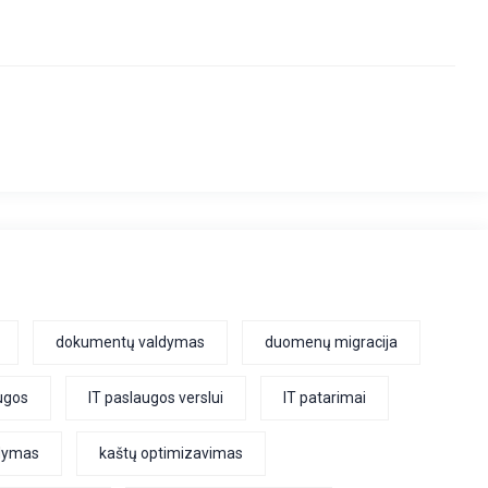
dokumentų valdymas
duomenų migracija
augos
IT paslaugos verslui
IT patarimai
ldymas
kaštų optimizavimas