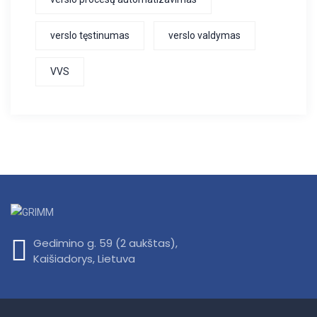
verslo tęstinumas
verslo valdymas
VVS
Gedimino g. 59 (2 aukštas),
Kaišiadorys, Lietuva