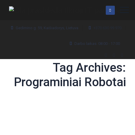
Gedimino g. 59, Kaišiadorys, Lietuva
+370 630 99 970
Darbo laikas: 08:00 - 17:00
Tag Archives:
Programiniai Robotai