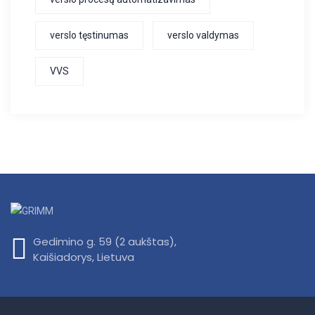
verslo tęstinumas
verslo valdymas
VVS
Gedimino g. 59 (2 aukštas),
Kaišiadorys, Lietuva