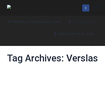
Gedimino g. 59, Kaišiadorys, Lietuva
+370 630 99 970
Darbo laikas: 08:00 - 17:00
Tag Archives:
Verslas