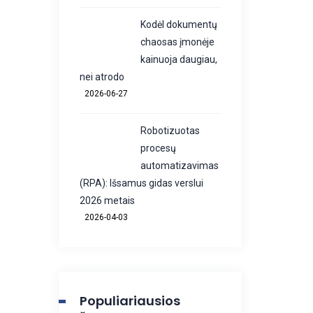
Kodėl dokumentų
chaosas įmonėje
kainuoja daugiau,
nei atrodo
2026-06-27
Robotizuotas
procesų
automatizavimas
(RPA): Išsamus gidas verslui
2026 metais
2026-04-03
Populiariausios