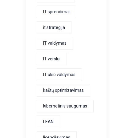
IT sprendimai
it strategija
IT valdymas
IT verslui
IT ūkio valdymas
kaštų optimizavimas
kibernetinis saugumas
LEAN
licencijavimas