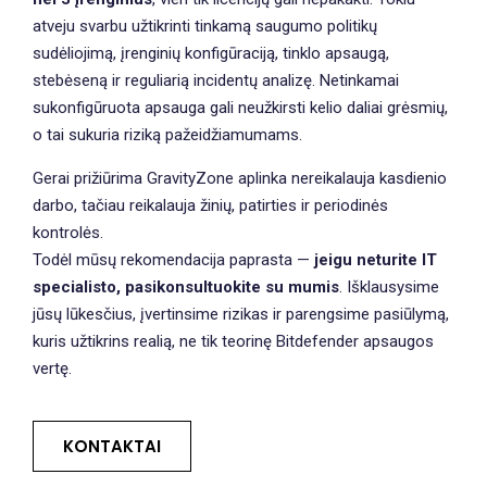
atveju svarbu užtikrinti tinkamą saugumo politikų
sudėliojimą, įrenginių konfigūraciją, tinklo apsaugą,
stebėseną ir reguliarią incidentų analizę. Netinkamai
sukonfigūruota apsauga gali neužkirsti kelio daliai grėsmių,
o tai sukuria riziką pažeidžiamumams.
Gerai prižiūrima GravityZone aplinka nereikalauja kasdienio
darbo, tačiau reikalauja žinių, patirties ir periodinės
kontrolės.
Todėl mūsų rekomendacija paprasta —
jeigu neturite IT
specialisto, pasikonsultuokite su mumis
. Išklausysime
jūsų lūkesčius, įvertinsime rizikas ir parengsime pasiūlymą,
kuris užtikrins realią, ne tik teorinę Bitdefender apsaugos
vertę.
KONTAKTAI