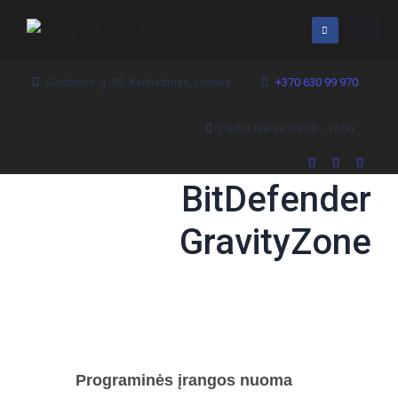
Gedimino g. 59, Kaišiadorys, Lietuva
+370 630 99 970
Darbo laikas: 08:00 - 17:00
BitDefender
GravityZone
Programinės įrangos nuoma