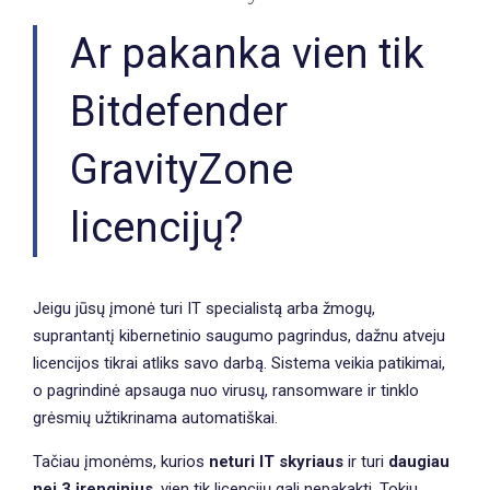
Ar pakanka vien tik
Bitdefender
GravityZone
licencijų?
Jeigu jūsų įmonė turi IT specialistą arba žmogų,
suprantantį kibernetinio saugumo pagrindus, dažnu atveju
licencijos tikrai atliks savo darbą. Sistema veikia patikimai,
o pagrindinė apsauga nuo virusų, ransomware ir tinklo
grėsmių užtikrinama automatiškai.
Tačiau įmonėms, kurios
neturi IT skyriaus
ir turi
daugiau
nei 3 įrenginius
, vien tik licencijų gali nepakakti. Tokiu