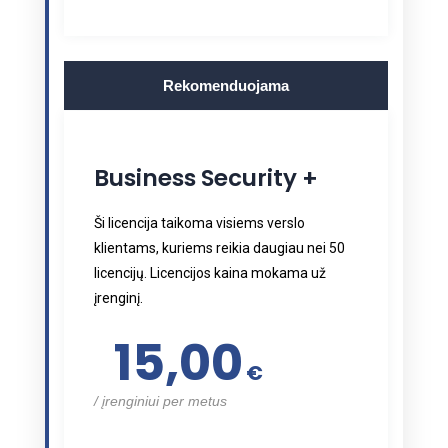
Rekomenduojama
Business Security +
Ši licencija taikoma visiems verslo
klientams, kuriems reikia daugiau nei 50
licencijų. Licencijos kaina mokama už
įrenginį.
15,00
€
įrenginiui per metus